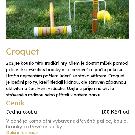
Croquet
Zažijte kouzlo této tradiční hry. Cílem je dostat míček pomocí
palice skrz všechny branky v co nejmenším počtu pokusů.
Hráč s nejmenším počtem úderů se stává vítězem. Croquet
je ideální pro ty, kteří hledají klidnou, ale zároveň zábavnou
aktivitu na čerstvém vzduchu. Užijte si příjemné chvíle
strávené s rodinou nebo přáteli v našem parku.
Ceník
Jedna osoba
100 Kč/hod
V ceně je kompletní vybavení: dřevěná palice, koule,
branky a dřevěné kolíky
Další informace