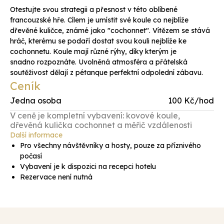
Otestujte svou strategii a přesnost v této oblíbené
francouzské hře. Cílem je umístit své koule co nejblíže
dřevěné kuličce, známé jako "cochonnet". Vítězem se stává
hráč, kterému se podaří dostat svou kouli nejblíže ke
cochonnetu. Koule mají různé rýhy, díky kterým je
snadno rozpoznáte. Uvolněná atmosféra a přátelská
soutěživost dělají z pétanque perfektní odpolední zábavu.
Ceník
Jedna osoba
100 Kč/hod
V ceně je kompletní vybavení: kovové koule,
dřevěná kulička cochonnet a měřič vzdálenosti
Další informace
Pro všechny návštěvníky a hosty, pouze za příznivého
počasí
Vybavení je k dispozici na recepci hotelu
Rezervace není nutná