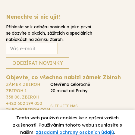
Nenechte si nic ujít!
Přihlaste se k odběru novinek a jako první
se dozvíte o akcích, zážitcích a speciálních
nabídkách na zámku Zbiroh.
Objevte, co všechno nabízí zámek Zbiroh
ZÁMEK ZBIROH
Otevřeno celoročně
ZBIROH 1
20 minut od Prahy
338 08, ZBIROH
+420 602 199 050
SLEDUJTE NÁS
INFO@ZBIROH.COM
DALŠÍ KONTAKTY
Tento web používá cookies ke zlepšení vašich
zkušeností. Používáním tohoto webu souhlasíte s
Zásady zpracování osobních údajů
Zbiroh 2026
našimi
zásadami ochrany osobních údajů
.