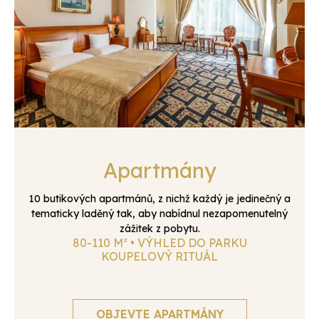
Apartmány
10 butikových apartmánů, z nichž každý je jedinečný a
tematicky laděný tak, aby nabídnul nezapomenutelný
zážitek z pobytu.
80-110 M² • VÝHLED DO PARKU
KOUPELOVÝ RITUÁL
OBJEVTE APARTMÁNY