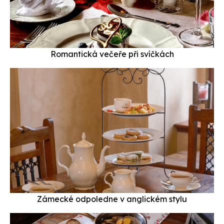
Romantická večeře při svíčkách
Zámecké odpoledne v anglickém stylu