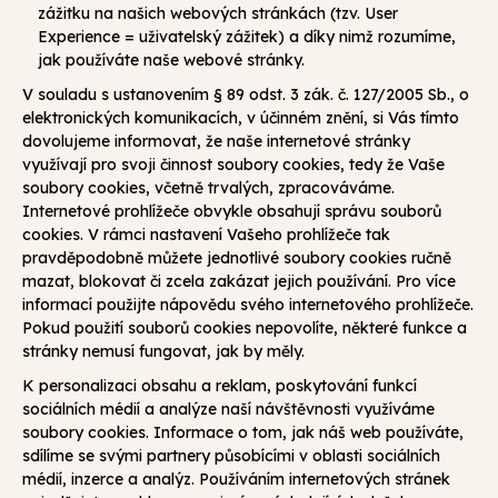
zážitku na našich webových stránkách (tzv. User
Experience = uživatelský zážitek) a díky nimž rozumíme,
jak používáte naše webové stránky.
V souladu s ustanovením § 89 odst. 3 zák. č. 127/2005 Sb., o
elektronických komunikacích, v účinném znění, si Vás tímto
dovolujeme informovat, že naše internetové stránky
využívají pro svoji činnost soubory cookies, tedy že Vaše
soubory cookies, včetně trvalých, zpracováváme.
Internetové prohlížeče obvykle obsahují správu souborů
cookies. V rámci nastavení Vašeho prohlížeče tak
pravděpodobně můžete jednotlivé soubory cookies ručně
mazat, blokovat či zcela zakázat jejich používání. Pro více
informací použijte nápovědu svého internetového prohlížeče.
Pokud použití souborů cookies nepovolíte, některé funkce a
stránky nemusí fungovat, jak by měly.
K personalizaci obsahu a reklam, poskytování funkcí
sociálních médií a analýze naší návštěvnosti využíváme
soubory cookies. Informace o tom, jak náš web používáte,
sdílíme se svými partnery působícími v oblasti sociálních
médií, inzerce a analýz. Používáním internetových stránek