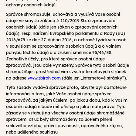
ochrany osobních údajů.
Správce shromažďuje, uchovává a využívá Vaše osobní
údaje ve smyslu zákona č. 110/2019 Sb. o zpracování
osobních údajů (dále jen zákon o zpracování osobních
údajů), resp. nařízení Evropského parlamentu a Rady (EU)
2016/679 ze dne 27. dubna 2016, o ochraně fyzických osob
v souvislosti se zpracováním osobních údajů a o volném
pohybu těchto údajů a o zrušení směrnice 95/46/ES.
Jednotlivé účely, pro které správce osobní údaje
zpracovává, jsou dále vymezeny. Správce tyto osobní údaje
shromažďuje i prostřednictvím svých internetových stránek
na adrese
www.zbiroh.com
(dále jen „internetové stránky“).
Tyto zásady vydává správce proto, abyste byli dostatečně
informováni o tom, jaké Vaše osobní údaje správce
zpracovává, za jakým účelem, po jakou dobu, kdo k Vašim
osobním údajům bude mít přístup a jaká máte práva. Tyto
zásady se vztahují na všechny osobní údaje shromážděné
správcem, ať už byly shromážděny za účelem plnění
smluvního vztahu, právní povinnosti, oprávněného zájmu,
nebo uděleného souhlasu.