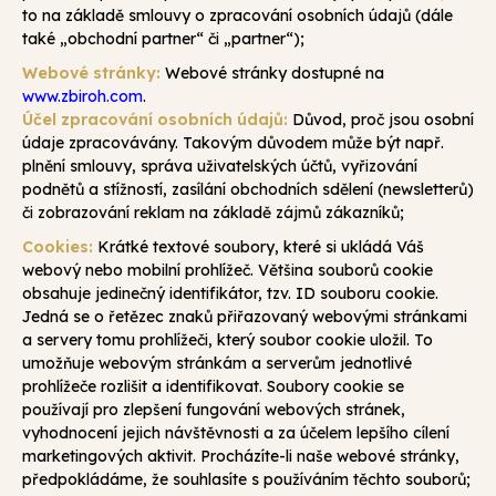
to na základě smlouvy o zpracování osobních údajů (dále
také „obchodní partner“ či „partner“);
Webové stránky:
Webové stránky dostupné na
www.zbiroh.com
.
Účel zpracování osobních údajů:
Důvod, proč jsou osobní
údaje zpracovávány. Takovým důvodem může být např.
plnění smlouvy, správa uživatelských účtů, vyřizování
podnětů a stížností, zasílání obchodních sdělení (newsletterů)
či zobrazování reklam na základě zájmů zákazníků;
Cookies:
Krátké textové soubory, které si ukládá Váš
webový nebo mobilní prohlížeč. Většina souborů cookie
obsahuje jedinečný identifikátor, tzv. ID souboru cookie.
Jedná se o řetězec znaků přiřazovaný webovými stránkami
a servery tomu prohlížeči, který soubor cookie uložil. To
umožňuje webovým stránkám a serverům jednotlivé
prohlížeče rozlišit a identifikovat. Soubory cookie se
používají pro zlepšení fungování webových stránek,
vyhodnocení jejich návštěvnosti a za účelem lepšího cílení
marketingových aktivit. Procházíte-li naše webové stránky,
předpokládáme, že souhlasíte s používáním těchto souborů;