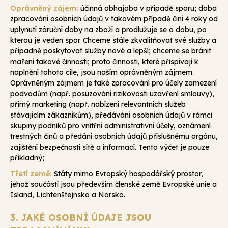
Oprávněný zájem:
účinná obhajoba v případě sporu; doba
zpracování osobních údajů v takovém případě činí 4 roky od
uplynutí záruční doby na zboží a prodlužuje se o dobu, po
kterou je veden spor. Chceme stále zkvalitňovat své služby a
případně poskytovat služby nové a lepší; chceme se bránit
maření takové činnosti; proto činnosti, které přispívají k
naplnění tohoto cíle, jsou naším oprávněným zájmem.
Oprávněným zájmem je také zpracování pro účely zamezení
podvodům (např. posuzování rizikovosti uzavření smlouvy),
přímý marketing (např. nabízení relevantních služeb
stávajícím zákazníkům), předávání osobních údajů v rámci
skupiny podniků pro vnitřní administrativní účely, oznámení
trestných činů a předání osobních údajů příslušnému orgánu,
zajištění bezpečnosti sítě a informací. Tento výčet je pouze
příkladný;
Třetí země:
Státy mimo Evropský hospodářský prostor,
jehož součástí jsou především členské země Evropské unie a
Island, Lichtenštejnsko a Norsko.
3. JAKÉ OSOBNÍ ÚDAJE JSOU