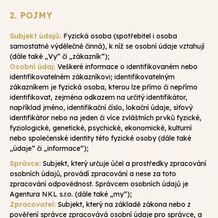
2. POJMY
Subjekt údajů:
Fyzická osoba (spotřebitel i osoba
samostatně výdělečně činná), k níž se osobní údaje vztahují
(dále také „Vy“ či „zákazník“);
Osobní údaj:
Veškeré informace o identifikovaném nebo
identifikovatelném zákazníkovi; identifikovatelným
zákazníkem je fyzická osoba, kterou lze přímo či nepřímo
identifikovat, zejména odkazem na určitý identifikátor,
například jméno, identifikační číslo, lokační údaje, síťový
identifikátor nebo na jeden či více zvláštních prvků fyzické,
fyziologické, genetické, psychické, ekonomické, kulturní
nebo společenské identity této fyzické osoby (dále také
„údaje“ či „informace“);
Správce:
Subjekt, který určuje účel a prostředky zpracování
osobních údajů, provádí zpracování a nese za toto
zpracování odpovědnost. Správcem osobních údajů je
Agentura NKL s.r.o. (dále také „my“);
Zpracovatel:
Subjekt, který na základě zákona nebo z
pověření správce zpracovává osobní údaje pro správce, a