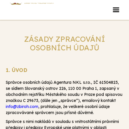
ZÁSADY ZPRACOVÁNÍ
OSOBNÍCH ÚDAJŮ
1. ÚVOD
Správce osobních údajů Agentura NKL s.r.o., IČ 61504823,
se sídlem Slovanský ostrov 226, 110 00 Praha 1, zapsaný v
obchodním rejstříku Městského soudu v Praze pod spisovou
značkou C 29673, (dále jen „správce“), emailový kontakt
info@zbiroh.com
, prohlašuje, že veškeré osobní údaje
zpracovávané správcem jsou přísně důvěrné.
Správce s nimi nakládá v souladu s vnitrostátními právními
předpisy i předpisy Evropské unie platnými v oblasti