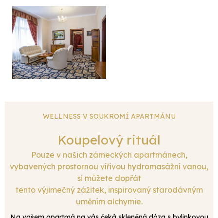
WELLNESS V SOUKROMÍ APARTMÁNU
Koupelový rituál
Pouze v našich zámeckých apartmánech,
vybavených prostornou vířivou hydromasážní vanou,
si můžete dopřát
tento výjimečný zážitek, inspirovaný starodávným
uměním alchymie.
Na vašem apartmá na vás čeká skleněná dóza s bylinkovou