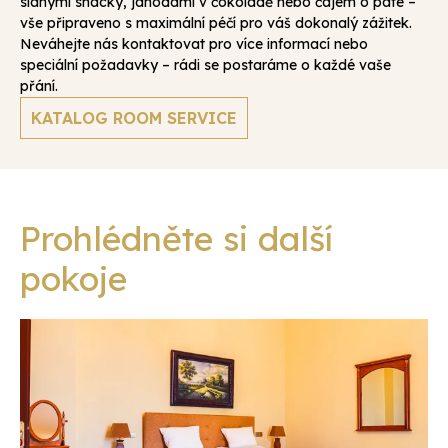
slanými snacky, jahodami v čokoládě nebo čajem o páté –
vše připraveno s maximální péčí pro váš dokonalý zážitek.
Neváhejte nás kontaktovat pro více informací nebo
speciální požadavky – rádi se postaráme o každé vaše
přání.
KATALOG ROOM SERVICE
Prohlédněte si další
pokoje