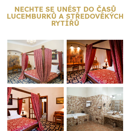
NECHTE SE UNÉST DO ČASŮ
LUCEMBURKŮ A STŘEDOVĚKÝCH
RYTÍŘŮ