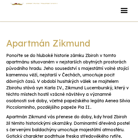
Apartmán Zikmund
Ponořte se do hluboké historie zámku Zbiroh v tomto
apartmánu situovaném v nejstarších obytných prostorách
původního hradu. Jeho sousedství s majestátní volně stojící
kamennou věží, nejstarší v Čechách, umocňuje pocit
dávných časů. V období husitských válek se majitelem
Zbirohu stává syn Karla IV., Zikmund Lucemburský, který v
těchto místech hostil vzácné návštěvy a významné
osobnosti své doby, včetně papežského legáta Aenea Silvia
Piccolominiho, pozdějšího papeže Pia II..
Apartmán Zikmund vás přenese do doby, kdy hrad Zbiroh
žil těmito historickými okamžiky. Dominantní dřevěná postel
s červenými baldachýny umocňuje majestátní atmosféru.
Gotický charakter podtrhuje freska středověkého rytíře,