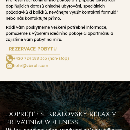
doplňujících dotazů ohledně ubytování, speciálních
požadavků či balíčků, neváhejte využít kontaktní formulář
nebo nás kontaktujte přímo.
Rádi vám poskytneme veškeré potřebné informace,
pomůžeme s výběrem ideálního pokoje či apartmánu a
zajistíme vám pobyt na míru.
REZERVACE POBYTU
+420 724 188 363 (non-stop)
hotel@zbiroh.com
dopřejte si královský relax v
privátním wellness
Užijte si nerušený relax v soukromí našeho wellnesss