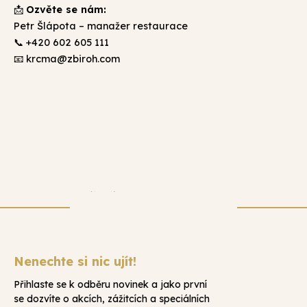
Ozvěte se nám:
📩
Petr Šlápota – manažer restaurace
📞 +420 602 605 111
📧
krcma@zbiroh.com
Nenechte si nic ujít!
Přihlaste se k odběru novinek a jako první
se dozvíte o akcích, zážitcích a speciálních