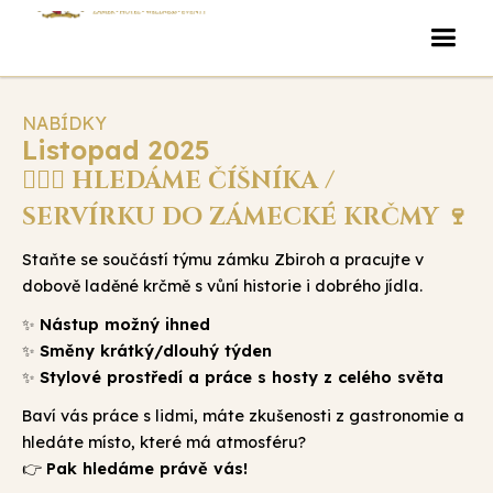
NABÍDKY
Listopad 2025
🤵🏻‍♂️ HLEDÁME ČÍŠNÍKA /
SERVÍRKU DO ZÁMECKÉ KRČMY 🍷
Staňte se součástí týmu zámku Zbiroh a pracujte v
dobově laděné krčmě s vůní historie i dobrého jídla.
Nástup možný ihned
✨
Směny krátký/dlouhý týden
✨
Stylové prostředí a práce s hosty z celého světa
✨
Baví vás práce s lidmi, máte zkušenosti z gastronomie a
hledáte místo, které má atmosféru?
Pak hledáme právě vás!
👉