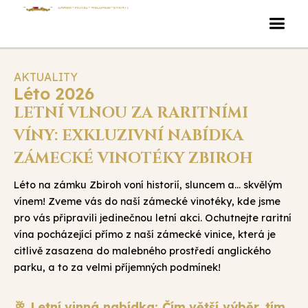
AKTUALITY
Léto 2026
LETNÍ VLNOU ZA RARITNÍMI
VÍNY: EXKLUZIVNÍ NABÍDKA
ZÁMECKÉ VINOTÉKY ZBIROH
Léto na zámku Zbiroh voní historií, sluncem a... skvělým
vínem! Zveme vás do naší zámecké vinotéky, kde jsme
pro vás připravili jedinečnou letní akci. Ochutnejte raritní
vína pocházející přímo z naší zámecké vinice, která je
citlivě zasazena do malebného prostředí anglického
parku, a to za velmi příjemných podmínek!
🥂 Letní vinná nabídka: Čím větší výběr, tím