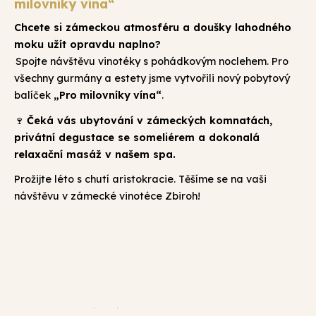
milovníky vína“
Chcete si zámeckou atmosféru a doušky lahodného
moku užít opravdu naplno?
Spojte návštěvu vinotéky s pohádkovým noclehem. Pro
všechny gurmány a estety jsme vytvořili nový pobytový
balíček
„Pro milovníky vína“
.
Čeká vás ubytování v zámeckých komnatách,
🍷
privátní degustace se someliérem a dokonalá
relaxační masáž v našem spa.
Prožijte léto s chutí aristokracie. Těšíme se na vaši
návštěvu v zámecké vinotéce Zbiroh!